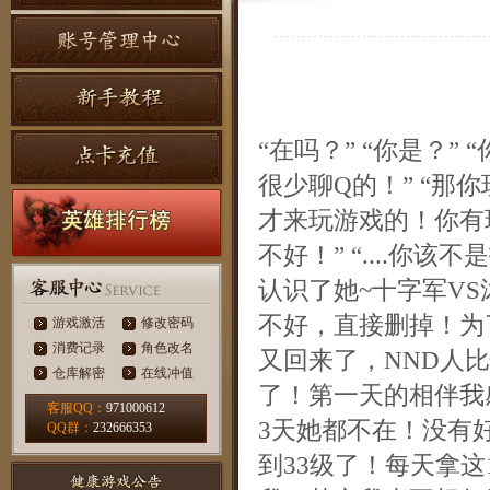
“在吗？” “你是？”
很少聊Q的！” “那你
才来玩游戏的！你有
不好！” “....你该不
认识了她~十字军V
不好，直接删掉！为
游戏激活
修改密码
消费记录
角色改名
又回来了，NND人
仓库解密
在线冲值
了！第一天的相伴我
客服QQ：
971000612
3天她都不在！没有
QQ群：
232666353
到33级了！每天拿这