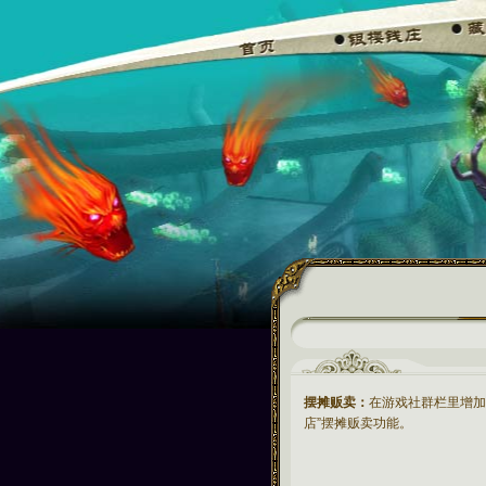
摆摊贩卖：
在游戏社群栏里增加一
店”摆摊贩卖功能。