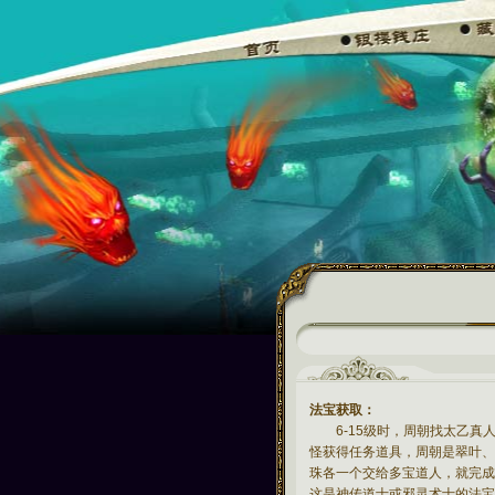
法宝获取：
6-15级时，周朝找太乙真人
怪获得任务道具，周朝是翠叶、
珠各一个交给多宝道人，就完成
这是神传道士或邪灵术士的法宝